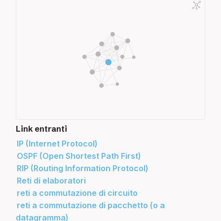
programmazione funzionale
gray code
programmazione orientata agli oggetti
half adder (HA)
relazioni tra oggetti
latch
ricorsione
latch set-reset (SR)
SAM (Single Abstract Method)
mappa di Karnaugh
stream
moduli standard
this e super
modulo e segno (MS)
tipi
moltiplicazioni e divisioni per potenze della
tipi generici
base
upcasting e downcasting
multiplexer (MUX)
variabile
Link entranti
NAND e NOR
IP (Internet Protocol)
operazioni aritmetiche in base 2
OSPF (Open Shortest Path First)
operazioni con numeri in virgola mobile
RIP (Routing Information Protocol)
ottimizzazione delle reti combinatorie
Reti di elaboratori
overflow
reti a commutazione di circuito
PC (Program Counter)
reti a commutazione di pacchetto (o a
porte logiche
datagramma)
progettazione di sistemi digitali